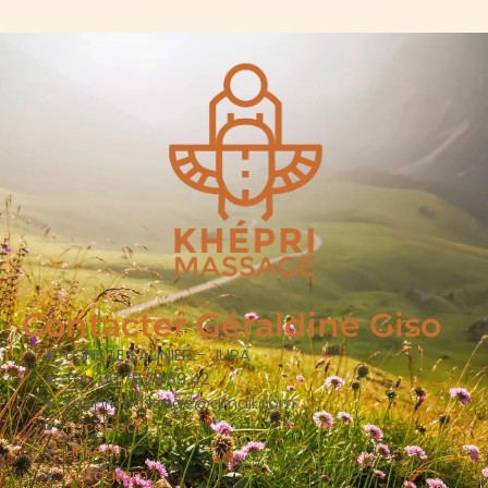
Contacter Géraldine Giso
LONS LE SAUNIER
– JURA
Tél :
06.78.23.89.42
khepri.massage@gmail.com
Facebook
Linkedin
Instagram