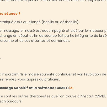
ctif et découvre par lui-même les réactions de son corps ainsi q
e séance ?
atiqué assis ou allongé (habillé ou déshabillé).
 ce massage, le massé est accompagné et aidé par le masseur po
ange en début et fin de séance fait partie intégrante de la sé
personne et de ses attentes et demandes.
.
t important. Si le massé souhaite continuer et voir l’évolution d
ndre rendez-vous auprès du praticien.
 Massage Sensitif et la méthode CAMILLI
ici
 ce sont les autres thérapeutes que l’on trouve à l’institut CAMI
son parcours.