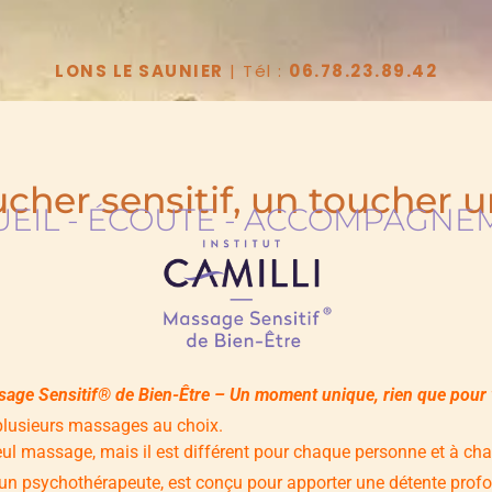
LONS LE SAUNIER
| Tél :
06.78.23.89.42
ucher sensitif, un toucher u
UEIL - ÉCOUTE - ACCOMPAGNE
age Sensitif® de Bien-Être – Un moment unique, rien que pour
 plusieurs massages au choix.
ul massage, mais il est différent pour chaque personne et à ch
un psychothérapeute, est conçu pour apporter une détente profo