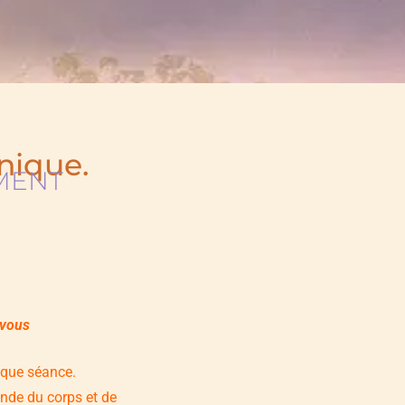
nique.
MENT
 vous
aque séance.
nde du corps et de