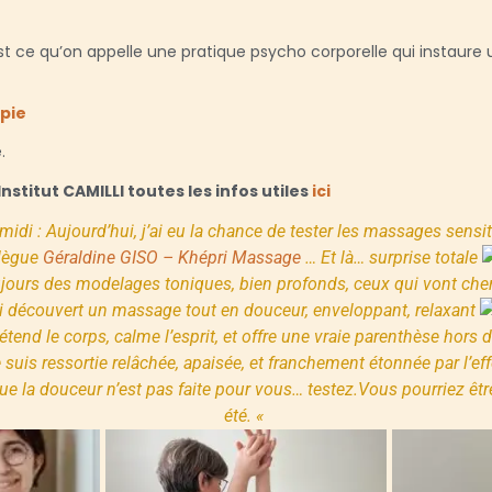
est ce qu’on appelle une pratique psycho corporelle qui instaure 
pie
.
Institut CAMILLI toutes les infos utiles
ici
midi :
Aujourd’hui, j’ai eu la chance de tester les massages sensi
lègue
Géraldine GISO – Khépri Massage
…
Et là… surprise totale
ours des modelages toniques, bien profonds, ceux qui vont che
ai découvert un massage tout en douceur, enveloppant, relaxant
étend le corps, calme l’esprit, et offre une vraie parenthèse hors
 suis ressortie relâchée, apaisée, et franchement étonnée par l’eff
e la douceur n’est pas faite pour vous… testez.
Vous pourriez être
été. «